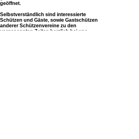
geöffnet.
Selbstverständlich sind interessierte
Schützen und Gäste, sowie Gastschützen
anderer Schützenvereine zu den
vorgenannten Zeiten herzlich bei uns
willkommen.
Unter fachlicher Anleitung können Kinder ab
8 Jahren mit Laserpistole und Lasergewehr
schiessen
und Jugendliche ab 10 Jahren mit
Sondergenehmigung mit dem Luftgewehr.
Schützenverein
Rennerod
Schützenverein „St. Hubertus” Rennerod e.V.
Mühlenstraße 13
02664 / 1209
vorstand@schuetzenverein-rennerod.de
56477 Rennerod, Deutschland
Datenschutzerklärung
Impressum