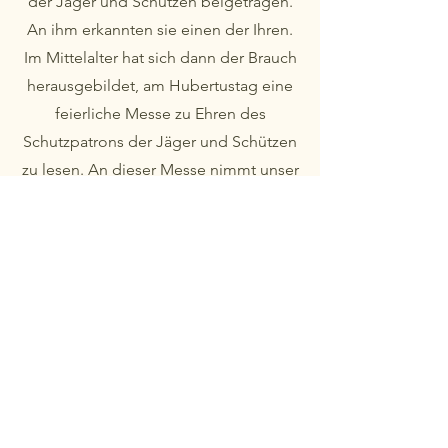
der Jäger und Schützen beigetragen.
An ihm erkannten sie einen der Ihren.
Im Mittelalter hat sich dann der Brauch
herausgebildet, am Hubertustag eine
feierliche Messe zu Ehren des
Schutzpatrons der Jäger und Schützen
zu lesen. An dieser Messe nimmt unser
Schützenverein „St. Hubertus”
zusammen mit den Jägern alljährlich
teil.
Schützenverein
Rennerod
Schützenverein „St. Hubertus”