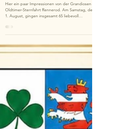
🛻🛵
Hier ein paar Impressionen von der Grandiosen
Oldtimer-Sternfahrt Rennerod. Am Samstag, den
1. August, gingen insgesamt 65 liebevoll
gepflegte Oldtimer auf die traditionelle Sternfahrt
durch den wunderschönen Hohen Westerwald.
Bei herrlichem Sommerwetter genossen die
Teilnehmerinnen und Teilnehmer nicht nur die
reizvolle Landschaft, sondern stellten auch ihr
fahrerisches Können unter Beweis. An drei
Stationen – bei der Firma ABUS in Rehe sowie bei
der Firma Tiefbau Reuscher