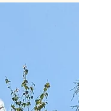
Freundinnen und Freunde in Niederdorla, sehr
geehrte Damen und Herren, liebe
Schützenschwestern und Schützenbrüder, liebe
Gäste, im Namen des Schützenvereins St.
Hubertus Rennerod 1900 e.V. überbringen wir
Euch zum Mittelpunkt- und Partnerschaftsfest 2026
die herzlichsten Grüße und Glückwünsche aus
dem Westerwald. Es ist uns eine große Freude,
heute h